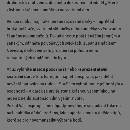
drobnosti s motivem srdce nebo dekorativní předměty, které
zůstanou krásnou památkou na svatební den.
Velkou oblibu mají také personalizované dárky – například
hrnky, polštáře, svatební skleničky nebo rámečky s věnováním
či jmény novomanželů. Pokud chcete potěšit něčím jemným a
ženským, sáhněte po voňavých svíčkách, županu s nápisem
Nevěsta, dárkovém setu pro domácí pohodu nebo
romantických doplňcích do bytu.
Ať už vybíráte
malou pozornost
nebo
reprezentativní
svatební dar
, v této kategorii najdete inspiraci, jak udělat
nevěstě opravdovou radost. Stačí jen vybrat podle jejího stylu a
osobnosti – a dárek se určitě stane krásnou vzpomínkou na
jeden z nejdůležitějších dní v jejím životě.
Pokud Vás inspirují i jiné nápady, neváhejte se podívat také na
naši nabídku dárků pro ženy, kde najdete spoustu dalších tipů,
které se pro novomanželku výborně hodí.