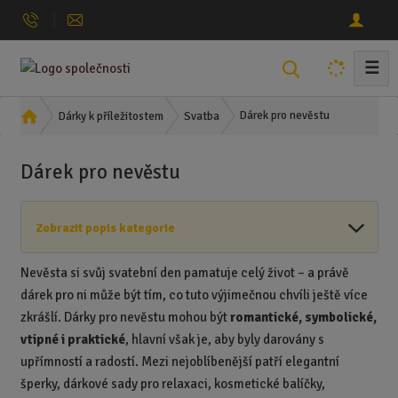
☰
V
y
h
Ú
Dárek pro nevěstu
Dárky k příležitostem
Svatba
l
v
o
e
Dárek pro nevěstu
d
d
n
a
í
t
Zobrazit popis kategorie
s
t
r
Nevěsta si svůj svatební den pamatuje celý život – a právě
a
dárek pro ni může být tím, co tuto výjimečnou chvíli ještě více
n
zkrášlí. Dárky pro nevěstu mohou být
romantické, symbolické,
a
vtipné i praktické
, hlavní však je, aby byly darovány s
upřímností a radostí. Mezi nejoblíbenější patří elegantní
šperky, dárkové sady pro relaxaci, kosmetické balíčky,