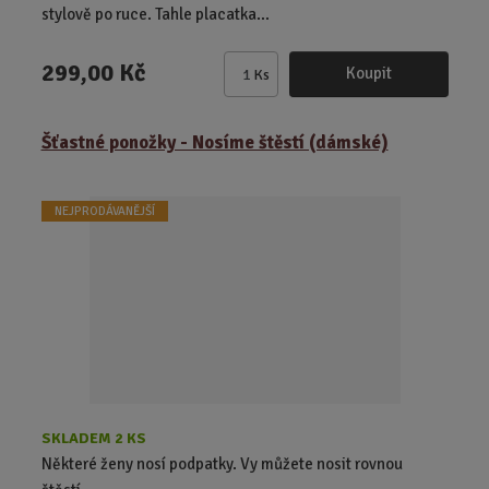
stylově po ruce. Tahle placatka...
299,00 Kč
Koupit
Ks
Z
m
ě
Šťastné ponožky - Nosíme štěstí (dámské)
n
i
t
NEJPRODÁVANĚJŠÍ
p
o
č
e
t
SKLADEM 2 KS
Některé ženy nosí podpatky. Vy můžete nosit rovnou