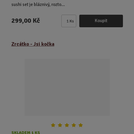
sushi set je bláznivý, rozto...
299,00 Kč
Koupit
Ks
Z
m
ě
Zrcátko - Jsi kočka
n
i
t
p
o
č
e
t
SKLADEM 1 KS