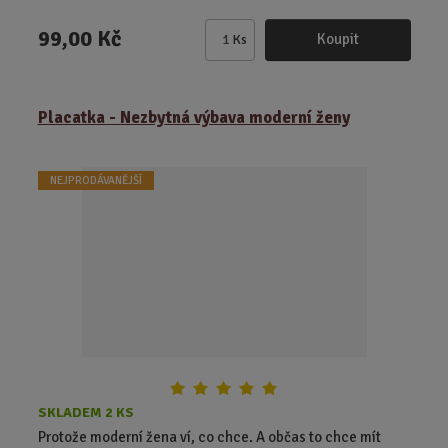
99,00 Kč
Koupit
Ks
Z
m
ě
Placatka - Nezbytná výbava moderní ženy
n
i
t
NEJPRODÁVANĚJŠÍ
p
o
č
e
t
SKLADEM 2 KS
Protože moderní žena ví, co chce. A občas to chce mít