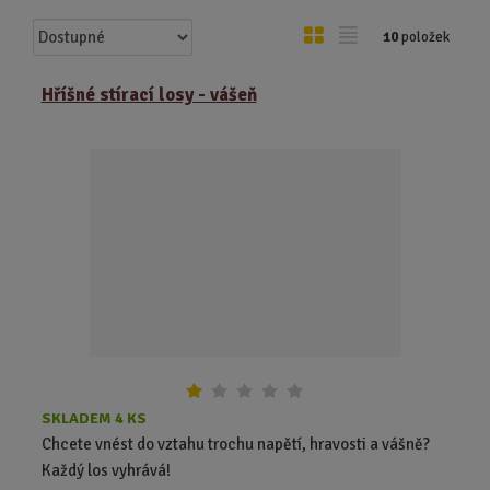
Ř
O
T
10
položek
a
b
a
z
r
b
Hříšné stírací losy - vášeň
e
á
u
n
z
l
í
k
k
p
o
o
r
o
v
v
d
ý
ý
u
v
v
k
ý
ý
t
p
p
ů
i
i
s
s
SKLADEM 4 KS
Chcete vnést do vztahu trochu napětí, hravosti a vášně?
Každý los vyhrává!