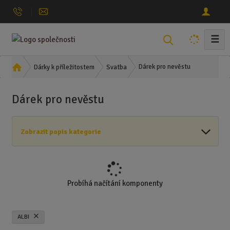
☰
V
y
h
Ú
Dárek pro nevěstu
Dárky k příležitostem
Svatba
l
v
o
e
Dárek pro nevěstu
d
d
n
a
í
t
Zobrazit popis kategorie
s
t
r
a
n
Probíhá načítání komponenty
a
ALBI