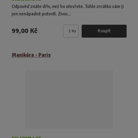
Odpověď znáte dřív, než ho otevřete. Tohle zrcátko vám ji
jen nenápadně potvrdí. Znov...
99,00 Kč
Koupit
Ks
Z
m
ě
Manikúra - Paris
n
i
t
p
o
č
e
t