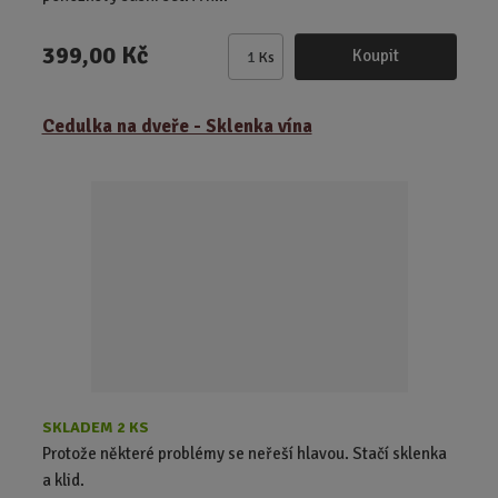
399,00 Kč
Koupit
Ks
Z
m
ě
Cedulka na dveře - Sklenka vína
n
i
t
p
o
č
e
t
SKLADEM 2 KS
Protože některé problémy se neřeší hlavou. Stačí sklenka
a klid.