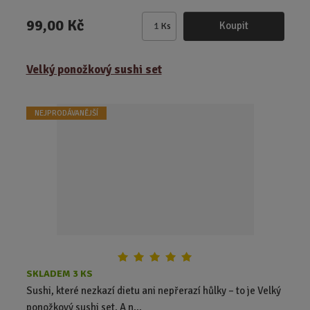
99,00 Kč
Koupit
Ks
Z
m
ě
Velký ponožkový sushi set
n
i
t
NEJPRODÁVANĚJŠÍ
p
o
č
e
t
SKLADEM 3 KS
Sushi, které nezkazí dietu ani nepřerazí hůlky – to je Velký
ponožkový sushi set. A n...