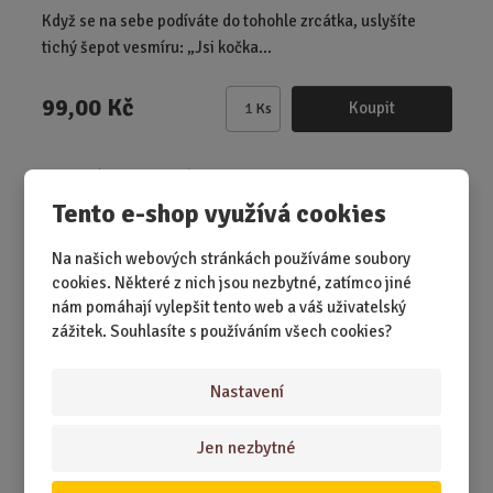
Když se na sebe podíváte do tohohle zrcátka, uslyšíte
tichý šepot vesmíru: „Jsi kočka...
99,00 Kč
Koupit
Ks
Z
m
ě
Manikúra - Na drápky
n
Tento e-shop využívá cookies
i
t
Na našich webových stránkách používáme soubory
p
cookies. Některé z nich jsou nezbytné, zatímco jiné
o
nám pomáhají vylepšit tento web a váš uživatelský
č
zážitek. Souhlasíte s používáním všech cookies?
e
t
Nastavení
Jen nezbytné