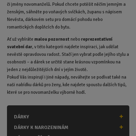
či jmény novomanželů. Pokud chcete potěšit něčím jemným a
ženským, sáhněte po voňavých svíčkách, županu s nápisem
Nevěsta, dárkovém setu pro domácí pohodu nebo
romantických doplňcích do bytu.
Ať už vybíráte
malou pozornost
nebo
reprezentativní
svatební dar
, v této kategorii najdete inspiraci, jak udělat
nevěstě opravdovou radost. Stačí jen vybrat podle jejího stylu a
osobnosti – a dárek se určitě stane krásnou vzpomínkou na
jeden z nejdůležitějších dní v jejím životě.
Pokud Vás inspirují i jiné nápady, neváhejte se podívat také na
naši nabídku dárků pro ženy, kde najdete spoustu dalších tipů,
které se pro novomanželku výborně hodí.
DÁRKY
DÁRKY K NAROZENINÁM