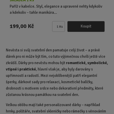
SKLADEM 1 KS
Paříž v kabelce. Styl, elegance a upravené nehty kdykoliv
a kdekoliv – tahle manikúra...
199,00 Kč
Koupit
Ks
Z
m
ě
n
Nevěsta si svůj svatební den pamatuje celý život – a právě
i
dárek pro ni může být tím, co tuto výjimečnou chvíli ještě více
t
p
zkrášlí. Dárky pro nevěstu mohou být
romantické, symbolické,
o
vtipné i praktické
, hlavní však je, aby byly darovány s
č
upřímností a radostí. Mezi nejoblíbenější patří elegantní
e
šperky, dárkové sady pro relaxaci, kosmetické balíčky,
t
drobnosti s motivem srdce nebo dekorativní předměty, které
zůstanou krásnou památkou na svatební den.
Velkou oblibu mají také personalizované dárky – například
hrnky, polštáře, svatební skleničky nebo rámečky s věnováním