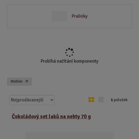
Pralinky
Probíhá načítání komponenty
Weibler
Ř
O
T
1
položek
a
b
a
z
r
b
Čokoládový set laků na nehty 70 g
e
á
u
n
z
l
í
k
k
p