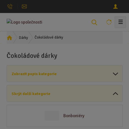
☰
V
y
h
Ú
Čokoládové dárky
Dárky
l
v
o
e
Čokoládové dárky
d
d
n
a
í
t
Zobrazit popis kategorie
s
t
r
Skrýt další kategorie
a
n
a
Bonboniéry