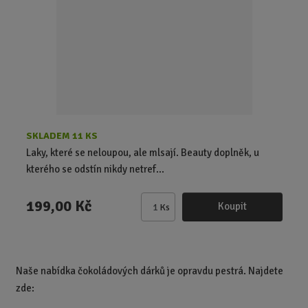
o
o
r
o
v
v
d
ý
ý
u
v
v
k
ý
ý
t
p
p
ů
i
i
s
s
SKLADEM 11 KS
Laky, které se neloupou, ale mlsají. Beauty doplněk, u
kterého se odstín nikdy netref...
199,00 Kč
Koupit
Ks
Z
m
ě
n
Naše nabídka čokoládových dárků je opravdu pestrá. Najdete
i
zde:
t
p