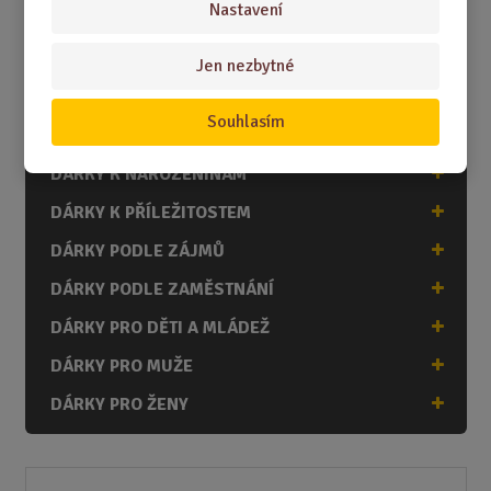
Nastavení
čokoládový dárek je sázkou na jistotu
– sladký, originální a
vždy vítaný.
Jen nezbytné
Souhlasím
DÁRKY
DÁRKY K NAROZENINÁM
DÁRKY K PŘÍLEŽITOSTEM
DÁRKY PODLE ZÁJMŮ
DÁRKY PODLE ZAMĚSTNÁNÍ
DÁRKY PRO DĚTI A MLÁDEŽ
DÁRKY PRO MUŽE
DÁRKY PRO ŽENY