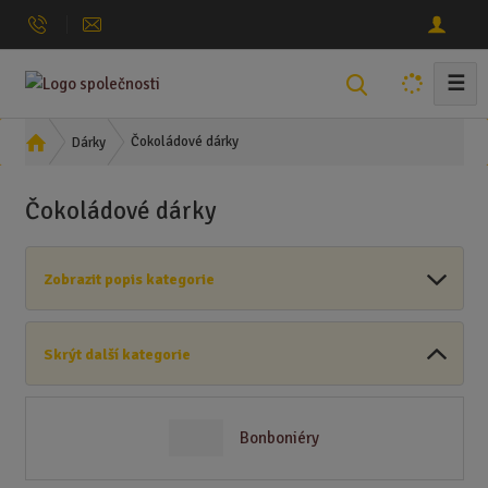
☰
V
y
h
Ú
Čokoládové dárky
Dárky
l
v
o
e
Čokoládové dárky
d
d
n
a
í
t
Zobrazit popis kategorie
s
t
r
Skrýt další kategorie
a
n
a
Bonboniéry