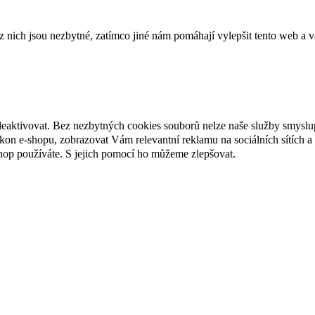
ich jsou nezbytné, zatímco jiné nám pomáhají vylepšit tento web a vá
deaktivovat. Bez nezbytných cookies souborů nelze naše služby smyslu
n e-shopu, zobrazovat Vám relevantní reklamu na sociálních sítích a 
hop používáte. S jejich pomocí ho můžeme zlepšovat.