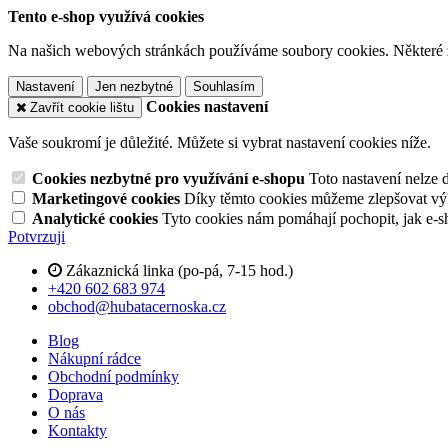
Tento e-shop využívá cookies
Na našich webových stránkách používáme soubory cookies. Některé z n
Nastavení
Jen nezbytné
Souhlasím
Cookies nastavení
Zavřít cookie lištu
Vaše soukromí je důležité. Můžete si vybrat nastavení cookies níže.
Cookies nezbytné pro využívání e-shopu
Toto nastavení nelze 
Marketingové cookies
Díky těmto cookies můžeme zlepšovat výko
Analytické cookies
Tyto cookies nám pomáhají pochopit, jak e-s
Potvrzuji
Zákaznická linka (po-pá, 7-15 hod.)
+420 602 683 974
obchod@hubatacernoska.cz
Blog
Nákupní rádce
Obchodní podmínky
Doprava
O nás
Kontakty