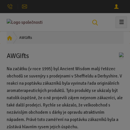
☰
V
y
h
Ú
AWGifts
l
v
o
e
AWGifts
d
d
n
a
Na začátku (v roce 1995) byl Ancient Wisdom malý řetězec
í
t
obchodů se suvenýry s prodejnami v Sheffieldu a Derbyshire. V
s
t
reakci na poptávku zákazníků byla vyvinuta řada originálních
r
aromaterapeutických produktů. Tyto produkty se ukázaly být
a
natolik úspěšné, že o ně projevili zájem nejenom zákazníci, ale
n
také další prodejci. Rychle se ukázalo, že velkoobchod s
a
nezávislým obchodem s dárky je opravdu atraktivním
nápadem. Právě toto zaměření na poptávku zákazníků byla a
zůstává hlavním rysem jejich úspěchu.