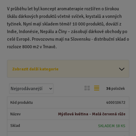
V průběhu let byl koncept aromaterapie rozšířen o širokou
škálu dárkových produktů včetně svíček, krystalů a vonných
tyčinek. Nyní mají skladem téměř 10 000 produktů, dováží z
Indie, Indonésie, Nepálu a Číny – zásobují dárkové obchody po
celé Evropě.
Provozovnu mají na Slovensku - distribuční sklad o
rozloze 8000 m2 v Trnavě.
Zobrazit další kategorie
Ř
O
T
36
položek
a
b
a
z
r
b
400010672
e
á
u
n
Mýdlová květina - Malá červená růže
z
l
í
k
k
SKLADEM 18 KS
p
o
o
r