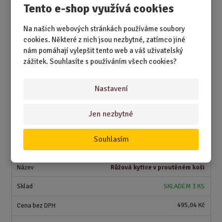
ž
o
č
Tento e-shop využívá cookies
karafiáty
s
ž
e
t
s
t
SKLADEM 2 KS
Na našich webových stránkách používáme soubory
v
t
cookies. Některé z nich jsou nezbytné, zatímco jiné
í
v
453,72 Kč
nám pomáhají vylepšit tento web a váš uživatelský
í
zážitek. Souhlasíte s používáním všech cookies?
549,00 Kč
S
N
Z
Nastavení
Ks
n
a
m
í
v
ě
Koupit
Jen nezbytné
ž
ý
n
i
š
i
t
i
Souhlasím
t
m
t
400010280
p
n
m
o
o
n
Růžová kytice v proutěném koši
ž
o
č
s
ž
e
SKLADEM 3 KS
t
s
t
v
t
495,04 Kč
í
v