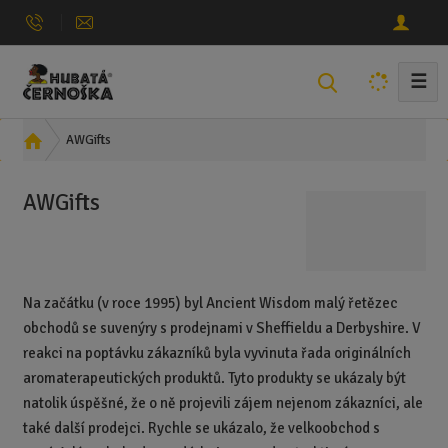
☰
V
y
h
Ú
AWGifts
l
v
e
o
AWGifts
d
d
n
a
í
t
s
t
Na začátku (v roce 1995) byl Ancient Wisdom malý řetězec
r
obchodů se suvenýry s prodejnami v Sheffieldu a Derbyshire. V
a
reakci na poptávku zákazníků byla vyvinuta řada originálních
n
aromaterapeutických produktů. Tyto produkty se ukázaly být
a
natolik úspěšné, že o ně projevili zájem nejenom zákazníci, ale
také další prodejci. Rychle se ukázalo, že velkoobchod s