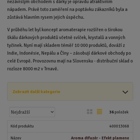
nezávislým obchodem s dárky je opravdu atraktivním
nápadem. Právě toto zaměření na poptávku zákazníků byla a
zůstává hlavním rysem jejich úspěchu.
V průběhu let byl koncept aromaterapie rozšířen o širokou
škálu dárkových produktů včetně svíček, krystalů a vonných
tyčinek. Nyní mají skladem téměř 10 000 produktů, dováží z
Indie, Indonésie, Nepálu a Číny – zásobují dárkové obchody po
celé Evropě.
Provozovnu mají na Slovensku - distribuční sklad o
rozloze 8000 m2 v Trnavě.
Zobrazit další kategorie
Ř
O
T
36
položek
a
b
a
z
r
b
400013068
e
á
u
n
Aroma difuzér - Efekt plamene