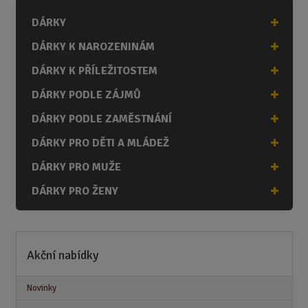
s
ž
e
t
s
t
DÁRKY
v
t
í
v
DÁRKY K NAROZENINÁM
í
DÁRKY K PŘÍLEŽITOSTEM
DÁRKY PODLE ZÁJMŮ
DÁRKY PODLE ZAMĚSTNÁNÍ
DÁRKY PRO DĚTI A MLÁDEŽ
DÁRKY PRO MUŽE
DÁRKY PRO ŽENY
Akční nabídky
Novinky