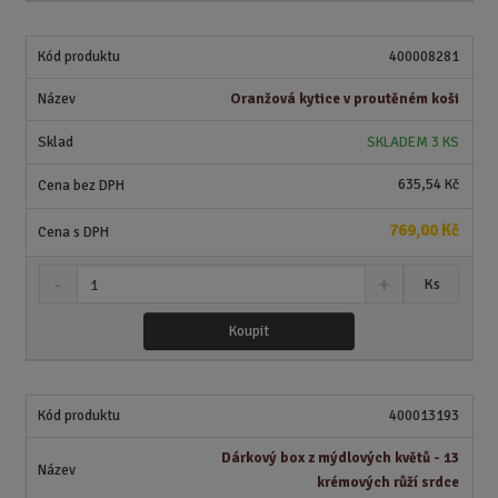
i
š
i
t
i
t
m
t
400008281
p
n
m
o
o
n
Oranžová kytice v proutěném koši
ž
o
č
s
ž
e
SKLADEM 3 KS
t
s
t
v
t
635,54 Kč
í
v
í
769,00 Kč
S
N
Z
Ks
n
a
m
í
v
ě
Koupit
ž
ý
n
i
š
i
t
i
t
m
t
400013193
p
n
m
o
o
n
Dárkový box z mýdlových květů - 13
ž
o
č
krémových růží srdce
s
ž
e