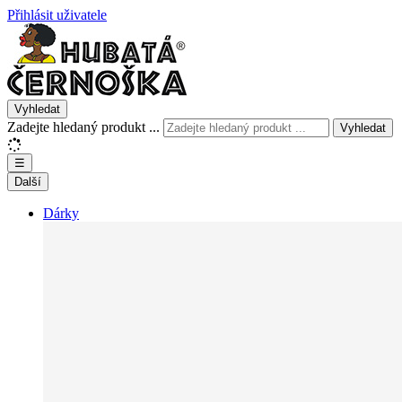
Přihlásit uživatele
Vyhledat
Zadejte hledaný produkt ...
Vyhledat
☰
Další
Dárky