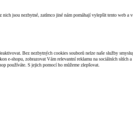
ich jsou nezbytné, zatímco jiné nám pomáhají vylepšit tento web a vá
deaktivovat. Bez nezbytných cookies souborů nelze naše služby smyslu
n e-shopu, zobrazovat Vám relevantní reklamu na sociálních sítích a 
hop používáte. S jejich pomocí ho můžeme zlepšovat.