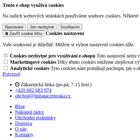
Tento e-shop využívá cookies
Na našich webových stránkách používáme soubory cookies. Některé z n
Nastavení
Jen nezbytné
Souhlasím
Cookies nastavení
Zavřít cookie lištu
Vaše soukromí je důležité. Můžete si vybrat nastavení cookies níže.
Cookies nezbytné pro využívání e-shopu
Toto nastavení nelze 
Marketingové cookies
Díky těmto cookies můžeme zlepšovat výko
Analytické cookies
Tyto cookies nám pomáhají pochopit, jak e-s
Potvrzuji
Zákaznická linka (po-pá, 7-15 hod.)
+420 602 683 974
obchod@hubatacernoska.cz
Blog
Nákupní rádce
Obchodní podmínky
Doprava
O nás
Kontakty