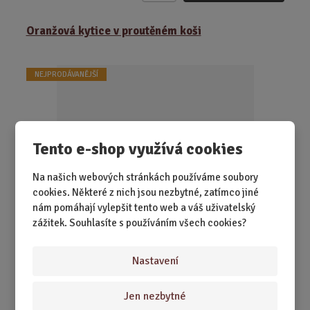
m
ě
Oranžová kytice v proutěném koši
n
i
t
NEJPRODÁVANĚJŠÍ
p
o
č
e
Tento e-shop využívá cookies
t
Na našich webových stránkách používáme soubory
cookies. Některé z nich jsou nezbytné, zatímco jiné
nám pomáhají vylepšit tento web a váš uživatelský
zážitek. Souhlasíte s používáním všech cookies?
SKLADEM 3 KS
Vypadá jako květina, voní jako sen a ve vaně se rozpustí.
Nastavení
Tahle oranžová kytice má ro...
Jen nezbytné
769,00 Kč
Koupit
Ks