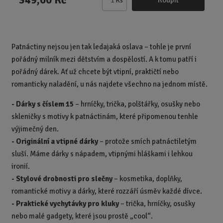
Ks
Z
m
ě
n
Patnáctiny nejsou jen tak ledajaká oslava – tohle je první
i
pořádný milník mezi dětstvím a dospělostí. A k tomu patří i
t
p
pořádný dárek. Ať už chcete být vtipní, praktičtí nebo
o
romanticky naladění, u nás najdete všechno na jednom místě.
č
- Dárky s číslem 15
– hrníčky, trička, polštářky, osušky nebo
e
t
skleničky s motivy k patnáctinám, které připomenou tenhle
výjimečný den.
-
Originální a vtipné dárky
– protože smích patnáctiletým
sluší. Máme dárky s nápadem, vtipnými hláškami i lehkou
ironií.
-
Stylové drobnosti pro slečny
– kosmetika, doplňky,
romantické motivy a dárky, které rozzáří úsměv každé dívce.
-
Praktické vychytávky pro kluky
– trička, hrníčky, osušky
nebo malé gadgety, které jsou prostě „cool“.