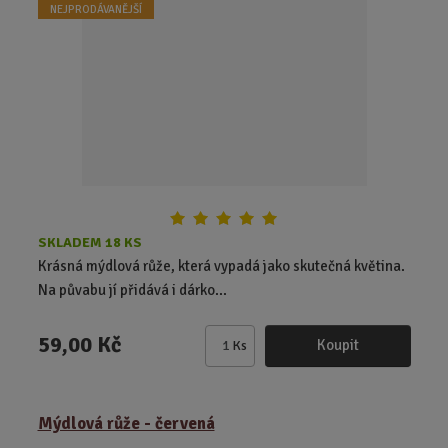
t
NEJPRODÁVANĚJŠÍ
p
o
č
e
t
SKLADEM 18 KS
Krásná mýdlová růže, která vypadá jako skutečná květina.
Na půvabu jí přidává i dárko...
59,00 Kč
Koupit
Ks
Z
m
ě
Mýdlová růže - červená
n
i