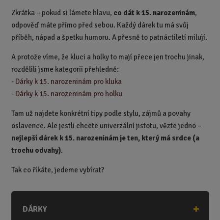
Zkrátka – pokud si lámete hlavu,
co dát k 15. narozeninám
,
odpověď máte přímo před sebou. Každý dárek tu má svůj
příběh, nápad a špetku humoru. A přesně to patnáctiletí milují.
A protože víme, že kluci a holky to mají přece jen trochu jinak,
rozdělili jsme kategorii přehledně:
-
Dárky k 15. narozeninám pro kluka
-
Dárky k 15. narozeninám pro holku
Tam už najdete konkrétní tipy podle stylu, zájmů a povahy
oslavence. Ale jestli chcete univerzální jistotu, vězte jedno –
nejlepší dárek k 15. narozeninám je ten, který má srdce (a
trochu odvahy)
.
Tak co říkáte, jedeme vybírat?
DÁRKY