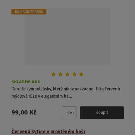
t
NEJPRODÁVANĚJŠÍ
p
o
č
e
t
SKLADEM 8 KS
Darujte symbol lásky, který nikdy nezvadne. Tato červená
mýdlová růže v elegantním ba...
99,00 Kč
Koupit
Ks
Z
m
ě
Červená kytice v proutěném koši