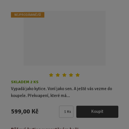
n
i
t
NEJPRODÁVANĚJŠÍ
p
o
č
e
t
SKLADEM 2 KS
Vypadá jako kytice. Voní jako sen. A ještě vás vezme do
koupele. Překvapení, které má...
599,00 Kč
Koupit
Ks
Z
m
ě