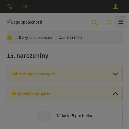
☰
V
y
h
Ú
15. narozeniny
Dárky k narozeninám
l
v
o
e
15. narozeniny
d
d
n
a
í
t
Zobrazit popis kategorie
s
t
r
Skrýt další kategorie
a
n
a
Dárky k 15 pro holku