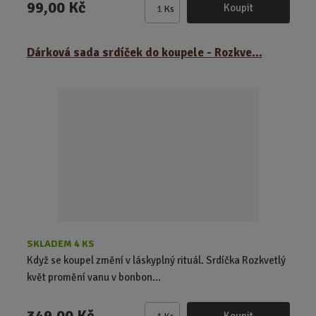
99,00 Kč
Koupit
Ks
Z
m
ě
Dárková sada srdíček do koupele - Rozkve...
n
i
t
p
o
č
e
t
SKLADEM 4 KS
Když se koupel změní v láskyplný rituál. Srdíčka Rozkvetlý
květ promění vanu v bonbon...
349,00 Kč
Koupit