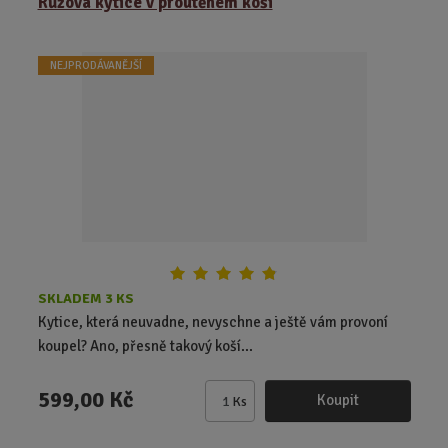
Růžová kytice v proutěném koši
n
i
t
NEJPRODÁVANĚJŠÍ
p
o
č
e
t
SKLADEM 3 KS
Kytice, která neuvadne, nevyschne a ještě vám provoní
koupel? Ano, přesně takový koší...
599,00 Kč
Koupit
Ks
Z
m