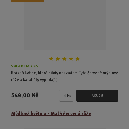
p
o
č
e
t
SKLADEM 2 KS
Krásná kytice, která nikdy nezvadne. Tyto červené mýdlové
růže a karafiáty vypadají j...
549,00 Kč
Koupit
Ks
Z
m
ě
Mýdlová květina - Malá červená růže
n
i