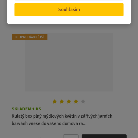
Z
m
Souhlasím
ě
Kulatý box s mýdlovými květinami - Oslav...
n
i
t
NEJPRODÁVANĚJŠÍ
p
o
č
e
t
SKLADEM 1 KS
Kulatý box plný mýdlových květin v zářivých jarních
barvách vnese do vašeho domova ra...