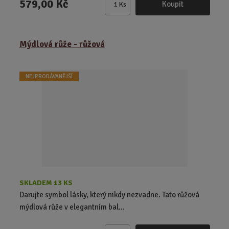
579,00 Kč
Koupit
Ks
Z
m
ě
Mýdlová růže - růžová
n
i
t
NEJPRODÁVANĚJŠÍ
p
o
č
e
t
SKLADEM 13 KS
Darujte symbol lásky, který nikdy nezvadne. Tato růžová
mýdlová růže v elegantním bal...