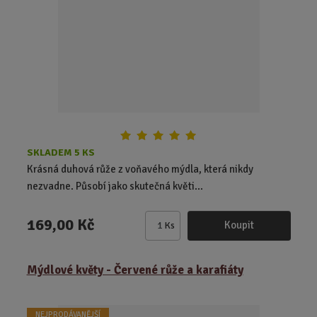
o
o
r
o
v
v
d
ý
ý
u
v
v
k
ý
ý
t
p
p
ů
i
i
s
s
SKLADEM 5 KS
Krásná duhová růže z voňavého mýdla, která nikdy
nezvadne. Působí jako skutečná květi...
169,00 Kč
Koupit
Ks
Z
m
ě
Mýdlové květy - Červené růže a karafiáty
n
i
t
NEJPRODÁVANĚJŠÍ