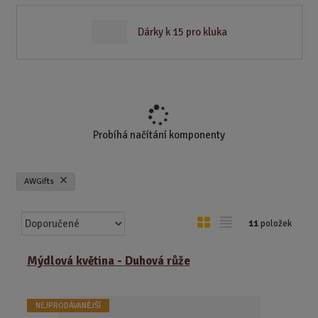
Dárky k 15 pro kluka
Probíhá načítání komponenty
AWGifts
Ř
O
T
11
položek
a
b
a
z
r
b
Mýdlová květina - Duhová růže
e
á
u
n
z
l
í
NEJPRODÁVANĚJŠÍ
k
k
p