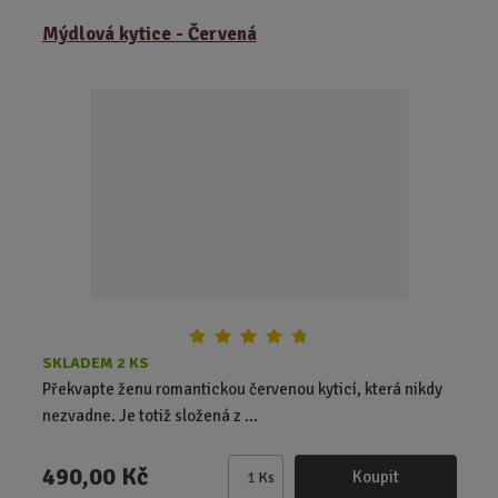
ě
Mýdlová kytice - Červená
n
i
t
p
o
č
e
t
SKLADEM 2 KS
Překvapte ženu romantickou červenou kyticí, která nikdy
nezvadne. Je totiž složená z ...
490,00 Kč
Koupit
Ks
Z