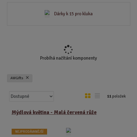
Dárky k 15 pro kluka
Probíhá načítání komponenty
AWGifts
Ř
O
T
11
položek
a
b
a
z
r
b
Mýdlová květina - Malá červená růže
e
á
u
n
z
l
í
NEJPRODÁVANĚJŠÍ
k
k
p