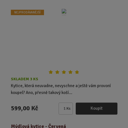
i
t
NEJPRODÁVANĚJŠÍ
p
o
č
e
t
SKLADEM 3 KS
Kytice, která neuvadne, nevyschne a ještě vám provoní
koupel? Ano, přesně takový koší...
599,00 Kč
Koupit
Ks
Z
m
ě
Mýdlová kytice - Červená