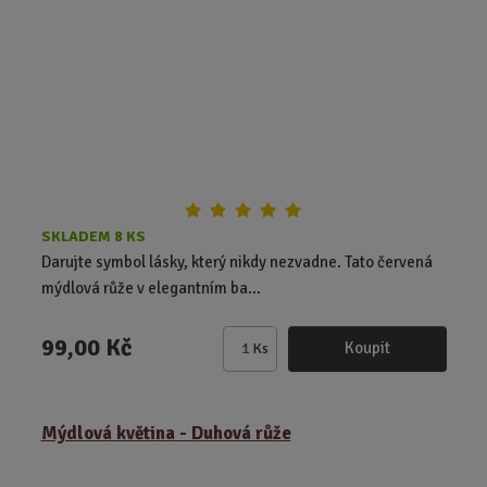
p
o
č
e
t
SKLADEM 8 KS
Darujte symbol lásky, který nikdy nezvadne. Tato červená
mýdlová růže v elegantním ba...
99,00 Kč
Koupit
Ks
Z
m
ě
Mýdlová květina - Duhová růže
n
i
t