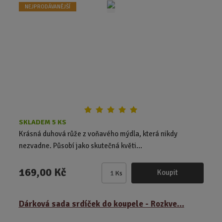
NEJPRODÁVANĚJŠÍ
p
o
č
e
t
SKLADEM 5 KS
Krásná duhová růže z voňavého mýdla, která nikdy
nezvadne. Působí jako skutečná květi...
169,00 Kč
Koupit
Ks
Z
m
ě
Dárková sada srdíček do koupele - Rozkve...
n
i