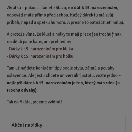
Zkrátka – pokud si lámete hlavu,
co dát k 15. narozeninám
,
odpověď máte přímo před sebou. Každý dárek tu má svůj
příběh, nápad a špetku humoru. A přesně to patnáctiletí milují.
A protože víme, že kluci a holky to mají přece jen trochu jinak,
rozdělili jsme kategorii přehledně:
-
Dárky k 15. narozeninám pro kluka
-
Dárky k 15. narozeninám pro holku
Tam už najdete konkrétní tipy podle stylu, zájmů a povahy
oslavence. Ale jestli chcete univerzální jistotu, vězte jedno –
nejlepší dárek k 15. narozeninám je ten, který má srdce (a
trochu odvahy)
.
Tak co říkáte, jedeme vybírat?
Akční nabídky