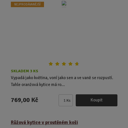
t
NEJPRODÁVANĚJŠÍ
p
o
č
e
t
SKLADEM 3 KS
Vypadá jako květina, voní jako sen a ve vaně se rozpustí.
Tahle oranžová kytice má ro...
769,00 Kč
Koupit
Ks
Z
m
ě
Růžová kytice v proutěném koši
n