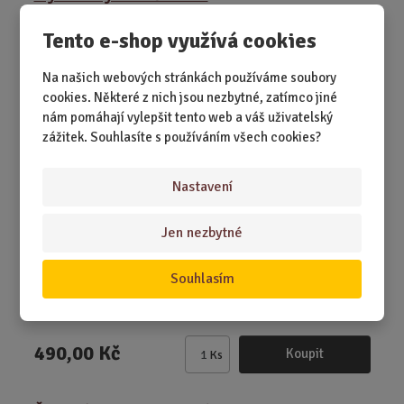
n
i
Tento e-shop využívá cookies
t
p
Na našich webových stránkách používáme soubory
o
cookies. Některé z nich jsou nezbytné, zatímco jiné
č
nám pomáhají vylepšit tento web a váš uživatelský
e
zážitek. Souhlasíte s používáním všech cookies?
t
Nastavení
Jen nezbytné
SKLADEM 2 KS
Souhlasím
Překvapte ženu romantickou červenou kyticí, která nikdy
nezvadne. Je totiž složená z ...
490,00 Kč
Koupit
Ks
Z
m
ě