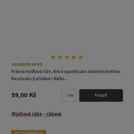
o
o
r
o
v
v
d
ý
ý
u
v
v
k
ý
ý
t
p
p
ů
i
i
s
s
SKLADEM 18 KS
Krásná mýdlová růže, která vypadá jako skutečná květina.
Na půvabu jí přidává i dárko...
59,00 Kč
Koupit
Ks
Z
m
ě
Mýdlová růže - růžová
n
i
t
NEJPRODÁVANĚJŠÍ