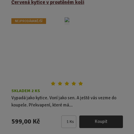
Červená kytice v proutěném koši
n
i
t
NEJPRODÁVANĚJŠÍ
p
o
č
e
t
SKLADEM 2 KS
Vypadá jako kytice. Voní jako sen. A ještě vás vezme do
koupele. Překvapení, které má...
599,00 Kč
Koupit
Ks
Z
m