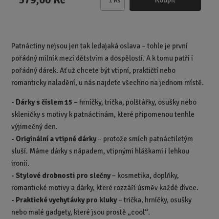
Ks
Z
m
ě
n
Patnáctiny nejsou jen tak ledajaká oslava – tohle je první
i
pořádný milník mezi dětstvím a dospělostí. A k tomu patří i
t
p
pořádný dárek. Ať už chcete být vtipní, praktičtí nebo
o
romanticky naladění, u nás najdete všechno na jednom místě.
č
- Dárky s číslem 15
– hrníčky, trička, polštářky, osušky nebo
e
t
skleničky s motivy k patnáctinám, které připomenou tenhle
výjimečný den.
-
Originální a vtipné dárky
– protože smích patnáctiletým
sluší. Máme dárky s nápadem, vtipnými hláškami i lehkou
ironií.
-
Stylové drobnosti pro slečny
– kosmetika, doplňky,
romantické motivy a dárky, které rozzáří úsměv každé dívce.
-
Praktické vychytávky pro kluky
– trička, hrníčky, osušky
nebo malé gadgety, které jsou prostě „cool“.