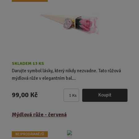
p
o
č
e
t
SKLADEM 13 KS
Darujte symbol lásky, který nikdy nezvadne. Tato růžová
mýdlová růže v elegantním bal...
99,00 Kč
Koupit
Ks
Z
m
ě
Mýdlová růže - červená
n
i
t
NEJPRODÁVANĚJŠÍ