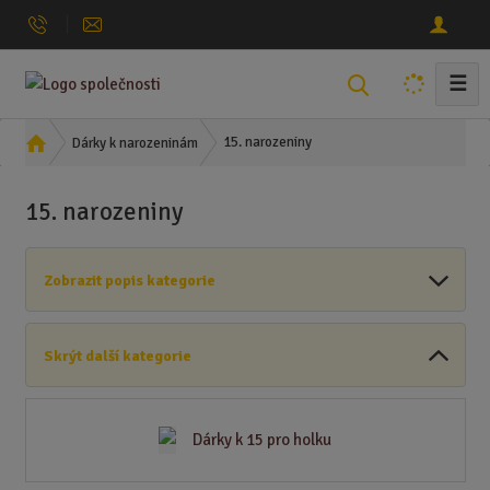
☰
V
y
h
Ú
15. narozeniny
Dárky k narozeninám
l
v
o
e
15. narozeniny
d
d
n
a
í
t
Zobrazit popis kategorie
s
t
r
Skrýt další kategorie
a
n
a
Dárky k 15 pro holku