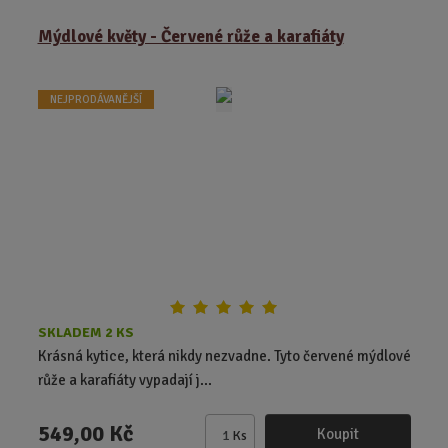
ě
Mýdlové květy - Červené růže a karafiáty
n
i
t
NEJPRODÁVANĚJŠÍ
p
o
č
e
t
SKLADEM 2 KS
Krásná kytice, která nikdy nezvadne. Tyto červené mýdlové
růže a karafiáty vypadají j...
549,00 Kč
Koupit
Ks
Z