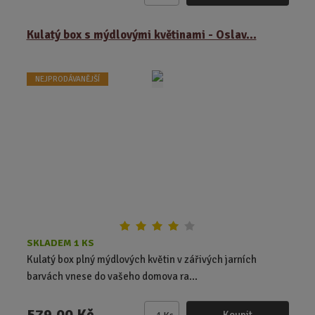
m
ě
Kulatý box s mýdlovými květinami - Oslav...
n
i
t
NEJPRODÁVANĚJŠÍ
p
o
č
e
t
SKLADEM 1 KS
Kulatý box plný mýdlových květin v zářivých jarních
barvách vnese do vašeho domova ra...
579,00 Kč
Koupit