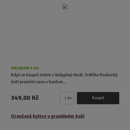
t
p
o
č
e
t
SKLADEM 4 KS
Když se koupel změní v láskyplný rituál. Srdíčka Rozkvetlý
květ promění vanu v bonbon...
349,00 Kč
Koupit
Ks
Z
m
ě
Oranžová kytice v proutěném koši
n
i