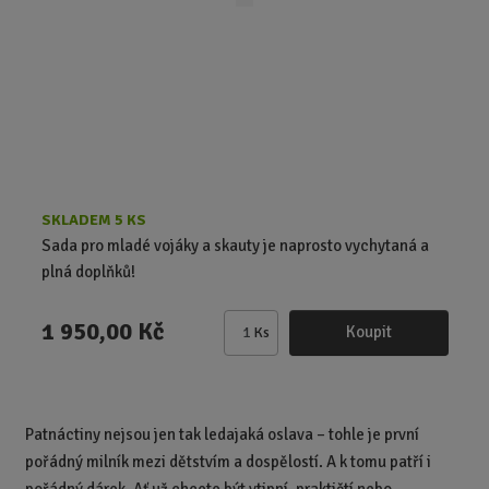
p
o
o
r
o
v
v
d
ý
ý
u
v
v
k
ý
ý
t
p
p
ů
i
i
s
s
SKLADEM 5 KS
Sada pro mladé vojáky a skauty je naprosto vychytaná a
plná doplňků!
1 950,00 Kč
Koupit
Ks
Z
m
ě
n
Patnáctiny nejsou jen tak ledajaká oslava – tohle je první
i
pořádný milník mezi dětstvím a dospělostí. A k tomu patří i
t
p
pořádný dárek. Ať už chcete být vtipní, praktičtí nebo