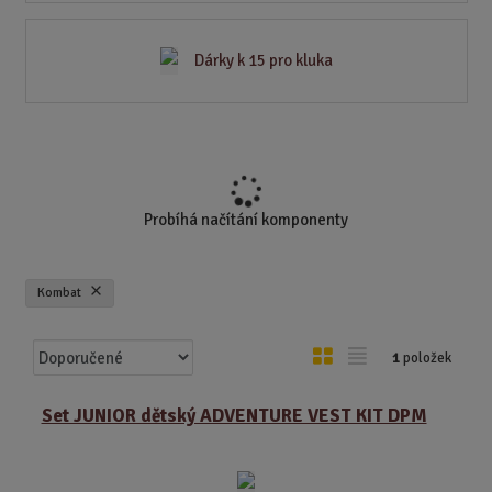
Dárky k 15 pro kluka
Probíhá načítání komponenty
Kombat
Ř
O
T
1
položek
a
b
a
z
r
b
Set JUNIOR dětský ADVENTURE VEST KIT DPM
e
á
u
n
z
l
í
k
k