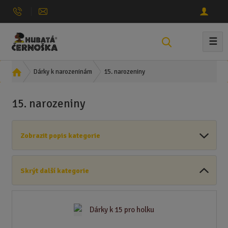
☰
V
y
h
Ú
15. narozeniny
Dárky k narozeninám
l
v
e
o
15. narozeniny
d
d
n
a
í
t
Zobrazit popis kategorie
s
t
r
Skrýt další kategorie
a
n
a
Dárky k 15 pro holku