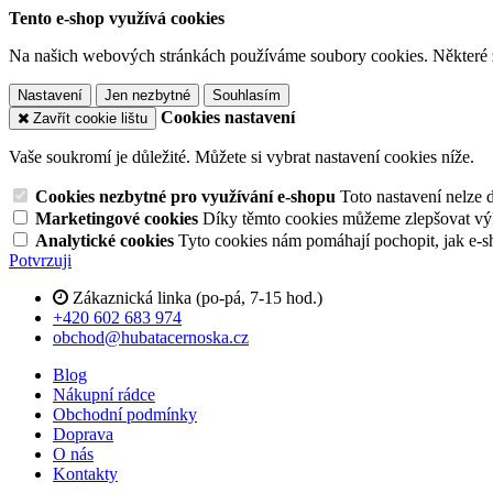
Tento e-shop využívá cookies
Na našich webových stránkách používáme soubory cookies. Některé z n
Nastavení
Jen nezbytné
Souhlasím
Cookies nastavení
Zavřít cookie lištu
Vaše soukromí je důležité. Můžete si vybrat nastavení cookies níže.
Cookies nezbytné pro využívání e-shopu
Toto nastavení nelze 
Marketingové cookies
Díky těmto cookies můžeme zlepšovat výko
Analytické cookies
Tyto cookies nám pomáhají pochopit, jak e-s
Potvrzuji
Zákaznická linka (po-pá, 7-15 hod.)
+420 602 683 974
obchod@hubatacernoska.cz
Blog
Nákupní rádce
Obchodní podmínky
Doprava
O nás
Kontakty