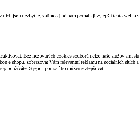
ich jsou nezbytné, zatímco jiné nám pomáhají vylepšit tento web a vá
deaktivovat. Bez nezbytných cookies souborů nelze naše služby smyslu
n e-shopu, zobrazovat Vám relevantní reklamu na sociálních sítích a 
hop používáte. S jejich pomocí ho můžeme zlepšovat.