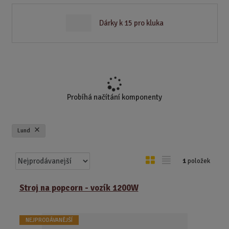
Dárky k 15 pro kluka
Probíhá načítání komponenty
Lund
Ř
O
T
1
položek
a
b
a
z
r
b
Stroj na popcorn - vozík 1200W
e
á
u
n
z
l
í
NEJPRODÁVANĚJŠÍ
k
k
p