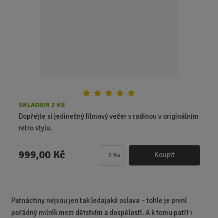
o
o
r
o
v
v
d
ý
ý
u
v
v
k
ý
ý
t
p
p
ů
i
i
s
s
SKLADEM 2 KS
Dopřejte si jedinečný filmový večer s rodinou v originálním
retro stylu.
999,00 Kč
Koupit
Ks
Z
m
ě
n
Patnáctiny nejsou jen tak ledajaká oslava – tohle je první
i
pořádný milník mezi dětstvím a dospělostí. A k tomu patří i
t