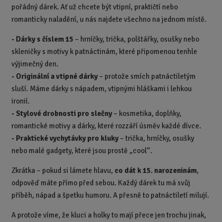
p
pořádný dárek. Ať už chcete být vtipní, praktičtí nebo
o
romanticky naladění, u nás najdete všechno na jednom místě.
č
- Dárky s číslem 15
– hrníčky, trička, polštářky, osušky nebo
e
t
skleničky s motivy k patnáctinám, které připomenou tenhle
výjimečný den.
-
Originální a vtipné dárky
– protože smích patnáctiletým
sluší. Máme dárky s nápadem, vtipnými hláškami i lehkou
ironií.
-
Stylové drobnosti pro slečny
– kosmetika, doplňky,
romantické motivy a dárky, které rozzáří úsměv každé dívce.
-
Praktické vychytávky pro kluky
– trička, hrníčky, osušky
nebo malé gadgety, které jsou prostě „cool“.
Zkrátka – pokud si lámete hlavu,
co dát k 15. narozeninám
,
odpověď máte přímo před sebou. Každý dárek tu má svůj
příběh, nápad a špetku humoru. A přesně to patnáctiletí milují.
A protože víme, že kluci a holky to mají přece jen trochu jinak,