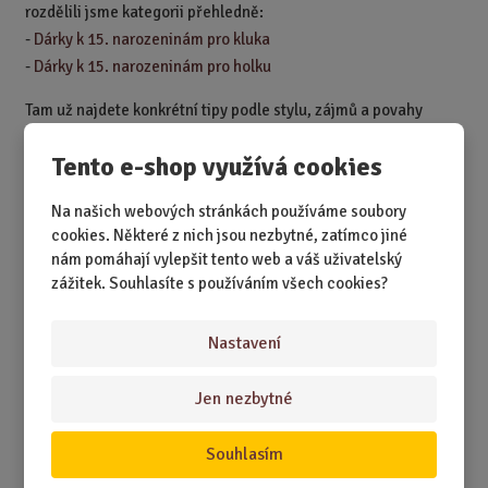
rozdělili jsme kategorii přehledně:
-
Dárky k 15. narozeninám pro kluka
-
Dárky k 15. narozeninám pro holku
Tam už najdete konkrétní tipy podle stylu, zájmů a povahy
oslavence. Ale jestli chcete univerzální jistotu, vězte jedno –
Tento e-shop využívá cookies
nejlepší dárek k 15. narozeninám je ten, který má srdce (a
trochu odvahy)
.
Na našich webových stránkách používáme soubory
cookies. Některé z nich jsou nezbytné, zatímco jiné
Tak co říkáte, jedeme vybírat?
nám pomáhají vylepšit tento web a váš uživatelský
zážitek. Souhlasíte s používáním všech cookies?
DÁRKY
Nastavení
DÁRKY K NAROZENINÁM
Jen nezbytné
DÁRKY K PŘÍLEŽITOSTEM
DÁRKY PODLE ZÁJMŮ
Souhlasím
DÁRKY PODLE ZAMĚSTNÁNÍ