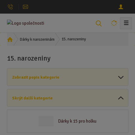
☰
V
y
h
Ú
15. narozeniny
Dárky k narozeninám
l
v
o
e
15. narozeniny
d
d
n
a
í
t
Zobrazit popis kategorie
s
t
r
Skrýt další kategorie
a
n
a
Dárky k 15 pro holku