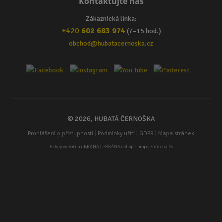
Kontaktujte nás
Zákaznická linka:
+420
602 683 974
(7–15 hod.)
obchod@hubatacernoska.cz
© 2026, HUBATÁ ČERNOŠKA
|
|
|
Prohlášení o přístupnosti
Podmínky užití
GDPR
Mapa stránek
Eshop vytvořila
eBRÁNA
| eBRÁNA eshop s propojením na IS