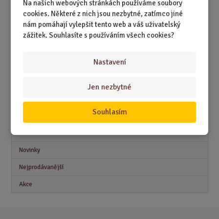
-
Dárky k 15. narozeninám pro kluka
Na našich webových stránkách používáme soubory
-
Dárky k 15. narozeninám pro holku
cookies. Některé z nich jsou nezbytné, zatímco jiné
nám pomáhají vylepšit tento web a váš uživatelský
Tam už najdete konkrétní tipy podle stylu, zájmů a povahy
zážitek. Souhlasíte s používáním všech cookies?
oslavence. Ale jestli chcete univerzální jistotu, vězte jedno –
nejlepší dárek k 15. narozeninám je ten, který má srdce (a
Nastavení
trochu odvahy)
.
Jen nezbytné
Tak co říkáte, jedeme vybírat?
Souhlasím
Akční nabídky
Novinky
Nejprodávanější
Akce