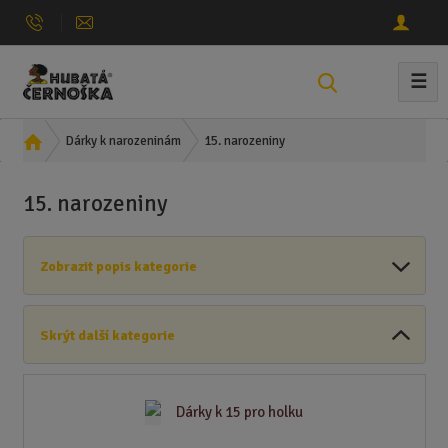
☰
V
y
h
Ú
15. narozeniny
Dárky k narozeninám
l
v
e
o
15. narozeniny
d
d
n
a
í
t
Zobrazit popis kategorie
s
t
r
Skrýt další kategorie
a
n
a
Dárky k 15 pro holku