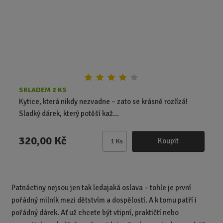
o
v
v
d
ý
ý
u
v
v
k
ý
ý
t
p
p
ů
i
i
s
s
SKLADEM 2 KS
Kytice, která nikdy nezvadne – zato se krásně rozlízá!
Sladký dárek, který potěší kaž...
320,00 Kč
Koupit
Ks
Z
m
ě
n
Patnáctiny nejsou jen tak ledajaká oslava – tohle je první
i
pořádný milník mezi dětstvím a dospělostí. A k tomu patří i
t
p
pořádný dárek. Ať už chcete být vtipní, praktičtí nebo
o