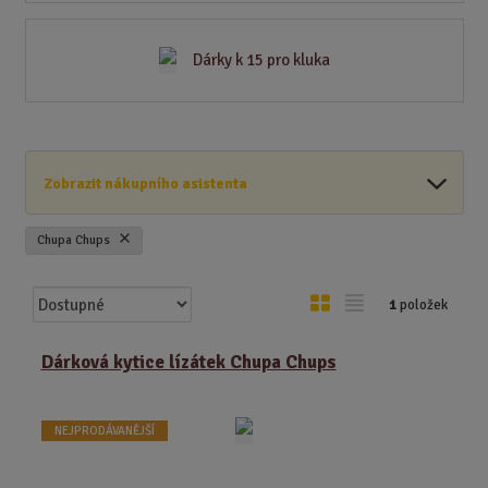
Dárky k 15 pro kluka
Zobrazit nákupního asistenta
Chupa Chups
Ř
O
T
1
položek
a
b
a
z
r
b
Dárková kytice lízátek Chupa Chups
e
á
u
n
z
l
í
NEJPRODÁVANĚJŠÍ
k
k
p
o
o
r