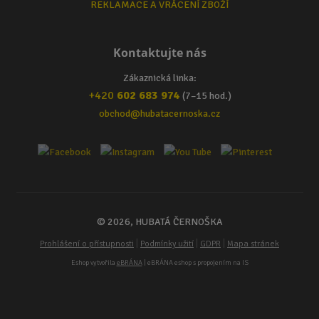
REKLAMACE A VRÁCENÍ ZBOŽÍ
Kontaktujte nás
Zákaznická linka:
+420
602 683 974
(7–15 hod.)
obchod@hubatacernoska.cz
© 2026, HUBATÁ ČERNOŠKA
|
|
|
Prohlášení o přístupnosti
Podmínky užití
GDPR
Mapa stránek
Eshop vytvořila
eBRÁNA
| eBRÁNA eshop s propojením na IS