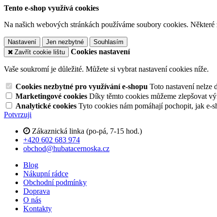
Tento e-shop využívá cookies
Na našich webových stránkách používáme soubory cookies. Některé z n
Nastavení
Jen nezbytné
Souhlasím
Cookies nastavení
Zavřít cookie lištu
Vaše soukromí je důležité. Můžete si vybrat nastavení cookies níže.
Cookies nezbytné pro využívání e-shopu
Toto nastavení nelze 
Marketingové cookies
Díky těmto cookies můžeme zlepšovat výko
Analytické cookies
Tyto cookies nám pomáhají pochopit, jak e-s
Potvrzuji
Zákaznická linka (po-pá, 7-15 hod.)
+420 602 683 974
obchod@hubatacernoska.cz
Blog
Nákupní rádce
Obchodní podmínky
Doprava
O nás
Kontakty