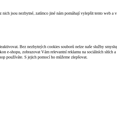
ich jsou nezbytné, zatímco jiné nám pomáhají vylepšit tento web a vá
deaktivovat. Bez nezbytných cookies souborů nelze naše služby smyslu
n e-shopu, zobrazovat Vám relevantní reklamu na sociálních sítích a 
hop používáte. S jejich pomocí ho můžeme zlepšovat.